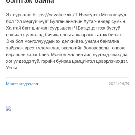
бэлтгэж байна
Эх сурвалж: https://newsline.mn/ Г.Нямсүрэн Монголчууд
бол “Ул мөргүйчүүд” Булган аймгийн Хутаг- өндөр сумын
Хантай багт шилжин суурьшсан Ч.Батцэцэг гэж бүсгүй
сошиал сүлжээнд бичиж, олны анхаарлыг татаж билээ.
Энэ бол монголчуудын эх дэлхийгээ, унаган байгалиа
хайрлаж ирсэн уламжлал, экологийн боловсролыг оноож
нэрлэсэн хэрэг байв. Монгол малчин айл нүүгээд явахдаа
хог үлдээдэггүй, гэрийн буйраа цэмцийтэл цэвэрлэчихдэг.
Усны...
Мэдээ мэдээлэл
2024/04/19