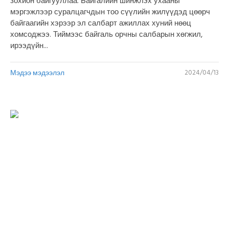
зохион байгууллаа. Байгалийн шинжлэх ухааны
мэргэжлээр суралцагчдын тоо сүүлийн жилүүдэд цөөрч
байгаагийн хэрээр эл салбарт ажиллах хуний нөөц
хомсоджээ. Тиймээс байгаль орчны салбарын хөгжил,
ирээдүйн...
Мэдээ мэдээлэл
2024/04/13