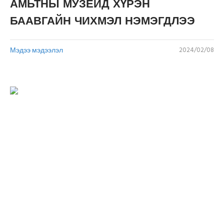
АМЬТНЫ МУЗЕЙД ХҮРЭН
БААВГАЙН ЧИХМЭЛ НЭМЭГДЛЭЭ
Мэдээ мэдээлэл
2024/02/08