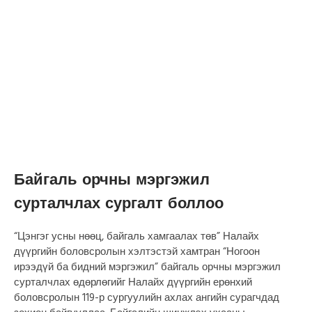
Байгаль орчны мэргэжил
сурталчлах сургалт боллоо
“Цэнгэг усны нөөц, байгаль хамгаалах төв” Налайх
дүүргийн боловсролын хэлтэстэй хамтран “Ногоон
ирээдүй ба бидний мэргэжил” байгаль орчны мэргэжил
сурталчлах өдөрлөгийг Налайх дүүргийн ерөнхий
боловсролын 119-р сургуулийн ахлах ангийн сурагчдад