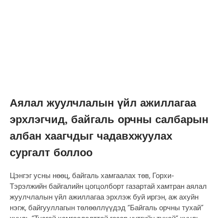
Аялал жуулчлалын үйл ажиллагаа
эрхлэгчид, байгаль орчны салбарын
албан хаагчдыг чадавхжуулах
сургалт боллоо
Цэнгэг усны нөөц, байгаль хамгаалах төв, Горхи-
Тэрэлжийн байгалийн цогцолборт газартай хамтран аялал
жуулчлалын үйл ажиллагаа эрхлэж буй иргэн, аж ахуйн
нэгж, байгууллагын төлөөллүүдэд “Байгаль орчны тухай”