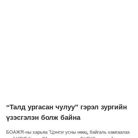
“Талд ургасан чулуу” гэрэл зургийн
үзэсгэлэн болж байна
БОАЖЯ-ны харьяа “Цэнгэг усны нөөц, байгаль хамгаалах