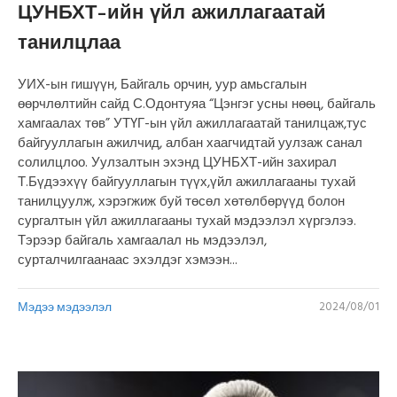
ЦУНБХТ-ийн үйл ажиллагаатай
танилцлаа
УИХ-ын гишүүн, Байгаль орчин, уур амьсгалын
өөрчлөлтийн сайд С.Одонтуяа “Цэнгэг усны нөөц, байгаль
хамгаалах төв” УТҮГ-ын үйл ажиллагаатай танилцаж,тус
байгууллагын ажилчид, албан хаагчидтай уулзаж санал
солилцлоо. Уулзалтын эхэнд ЦУНБХТ-ийн захирал
Т.Бүдээхүү байгууллагын түүх,үйл ажиллагааны тухай
танилцуулж, хэрэгжиж буй төсөл хөтөлбөрүүд болон
сургалтын үйл ажиллагааны тухай мэдээлэл хүргэлээ.
Тэрээр байгаль хамгаалал нь мэдээлэл,
сурталчилгаанаас эхэлдэг хэмээн...
Мэдээ мэдээлэл
2024/08/01