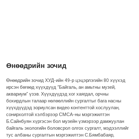
Өнөөдрийн зочид
Өнөөдрийн зочид ХУД-ийн 49-р цэцэрлэгийн 80 хүүхэд
ирсэн бөгөөд хүүхдүүд “Байгаль, ан амьтны музей,
аквариум” үзэв. Хүүхдүүдэд хог хаягдал, орчны
бохирдлын талаар нөлөөллийн сургалтыг бага насны
хүүхдүүдэд зориулсан видео контенттой хослуулан,
сонирхолтой хэлбэрээр СМСА-ны мэргэжилтэн
Б.Сайнбуян хүргэсэн бол музейн үзмэрээр дамжуулан
байгаль экологийн боловсрол олгох сургалт, мэдээллийг
тус албаны сургалтын мэргэжилтэн С.Бямбабаяр,