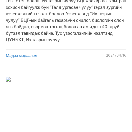
төв” УТҮГ болон “Их газрын чулуу БЦГХЗахиргаа” хамтран
зохион байгуулж буй “Талд ургасан чулуу” гэрэл зургийн
үзэсгэлэнгийн нээлт боллоо. Үзэсгэлэнд “Их газрын
чулуу” БЦГ-ын байгаль газарзүйн онцлог, биологийн олон
янз байдал, өвөрмөц тогтоц болон ан амьтдын 40 гаруй
бүтээл тавигдаж байна. Тус үзэсгэлэнгийн нээлтэнд
ЦУНБХТ, Их газрын чулуу...
Мэдээ мэдээлэл
2024/04/16