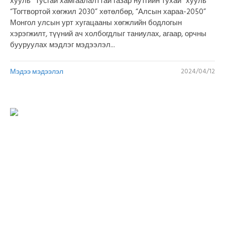
хууль “Тусгай хамгаалалттай газар нутгийн тухай” хууль
“Тогтвортой хөгжил 2030” хөтөлбөр, “Алсын хараа-2050”
Монгол улсын урт хугацааны хөгжлийн бодлогын
хэрэгжилт, түүний ач холбогдлыг таниулах, агаар, орчны
бууруулах мэдлэг мэдээлэл...
Мэдээ мэдээлэл
2024/04/12