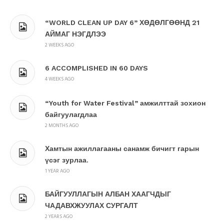
“WORLD CLEAN UP DAY 6” ХӨДӨЛГӨӨНД 21
АЙМАГ НЭГДЛЭЭ
2 WEEKS AGO
6 ACCOMPLISHED IN 60 DAYS
4 WEEKS AGO
“Youth for Water Festival” амжилттай зохион
байгуулагдлаа
2 MONTHS AGO
Хамтын ажиллагааны санамж бичигт гарын
үсэг зурлаа.
1 YEAR AGO
БАЙГУУЛЛАГЫН АЛБАН ХААГЧДЫГ
ЧАДАВХЖУУЛАХ СУРГАЛТ
2 YEARS AGO