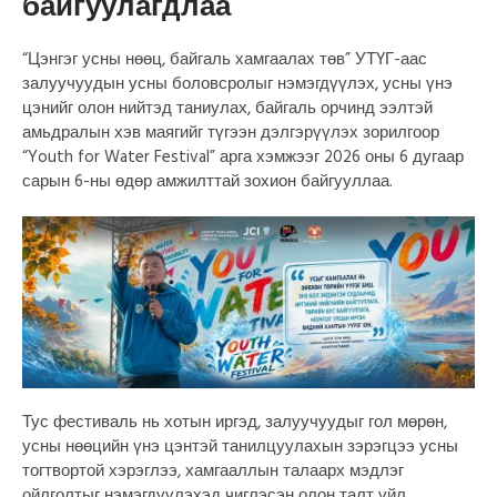
байгуулагдлаа
“Цэнгэг усны нөөц, байгаль хамгаалах төв” УТҮГ-аас
залуучуудын усны боловсролыг нэмэгдүүлэх, усны үнэ
цэнийг олон нийтэд таниулах, байгаль орчинд ээлтэй
амьдралын хэв маягийг түгээн дэлгэрүүлэх зорилгоор
“Youth for Water Festival” арга хэмжээг 2026 оны 6 дугаар
сарын 6-ны өдөр амжилттай зохион байгууллаа.
Тус фестиваль нь хотын иргэд, залуучуудыг гол мөрөн,
усны нөөцийн үнэ цэнтэй танилцуулахын зэрэгцээ усны
тогтвортой хэрэглээ, хамгааллын талаарх мэдлэг
ойлголтыг нэмэгдүүлэхэд чиглэсэн олон талт үйл