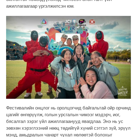
ажиллагаагаар үргэлжилсэн юм.
Фестивалийн онцлог нь оролцогчид байгальтай ойр орчинд
цагийг өнгөрүүлж, голын урсгалын чимээг мэдэрч, иог,
бясалгал зэрэг үйл ажиллагаанууд явагдлаа. Энэ нь ус
зөвхөн хэрэглээний нөөц төдийгүй хүний сэтгэл зүй, эрүүл
мэнд, амьдралын чанарт чухал нөлөөтэй болохыг