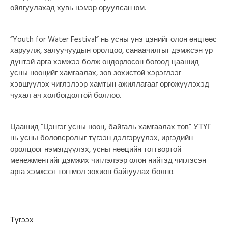
ойлгуулахад хувь нэмэр оруулсан юм.
“Youth for Water Festival” нь усны үнэ цэнийг олон өнцгөөс
харуулж, залуучуудын оролцоо, санаачилгыг дэмжсэн үр
дүнтэй арга хэмжээ болж өндөрлөсөн бөгөөд цаашид
усны нөөцийг хамгаалах, зөв зохистой хэрэглээг
хэвшүүлэх чиглэлээр хамтын ажиллагааг өргөжүүлэхэд
чухал ач холбогдолтой боллоо.
Цаашид “Цэнгэг усны нөөц, байгаль хамгаалах төв” УТҮГ
нь усны боловсролыг түгээн дэлгэрүүлэх, иргэдийн
оролцоог нэмэгдүүлэх, усны нөөцийн тогтвортой
менежментийг дэмжих чиглэлээр олон нийтэд чиглэсэн
арга хэмжээг тогтмол зохион байгуулах болно.
Түгээх