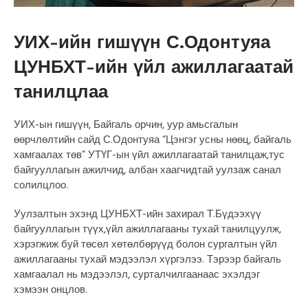
УИХ-ийн гишүүн С.Одонтуяа
ЦУНБХТ-ийн үйл ажиллагаатай
танилцлаа
УИХ-ын гишүүн, Байгаль орчин, уур амьсгалын
өөрчлөлтийн сайд С.Одонтуяа “Цэнгэг усны нөөц, байгаль
хамгаалах төв” УТҮГ-ын үйл ажиллагаатай танилцаж,тус
байгууллагын ажилчид, албан хаагчидтай уулзаж санал
солилцлоо.
Уулзалтын эхэнд ЦУНБХТ-ийн захирал Т.Бүдээхүү
байгууллагын түүх,үйл ажиллагааны тухай танилцуулж,
хэрэгжиж буй төсөл хөтөлбөрүүд болон сургалтын үйл
ажиллагааны тухай мэдээлэл хүргэлээ. Тэрээр байгаль
хамгаалал нь мэдээлэл, сурталчилгаанаас эхэлдэг
хэмээн онцлов.