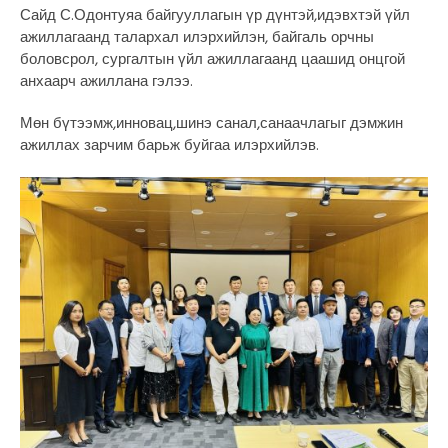
Сайд С.Одонтуяа байгууллагын үр дүнтэй,идэвхтэй үйл
ажиллагаанд талархал илэрхийлэн, байгаль орчны
боловсрол, сургалтын үйл ажиллагаанд цаашид онцгой
анхаарч ажиллана гэлээ.
Мөн бүтээмж,инновац,шинэ санал,санаачлагыг дэмжин
ажиллах зарчим барьж буйгаа илэрхийлэв.