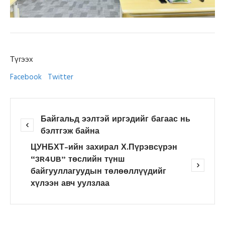
Түгээх
Facebook
Twitter
Байгальд ээлтэй иргэдийг багаас нь
бэлтгэж байна
ЦУНБХТ-ийн захирал Х.Пүрэвсүрэн
“3R4UB” төслийн түнш
байгууллагуудын төлөөллүүдийг
хүлээн авч уулзлаа