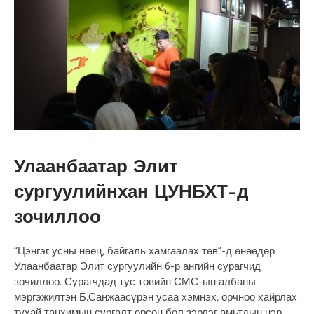
Улаанбаатар Элит
сургуулийнхан ЦУНБХТ-д
зочиллоо
“Цэнгэг усны нөөц, байгаль хамгаалах төв”-д өнөөдөр
Улаанбаатар Элит сургуулийн 6-р ангийн сурагчид
зочиллоо. Сурагчдад тус төвийн СМС-ын албаны
мэргэжилтэн Б.Санжаасүрэн усаа хэмнэх, орчноо хайрлах
тухай танхимын сургалт орсон бол зэрлэг амьтдын нэр,