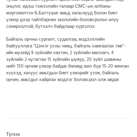
онцлог, идэш тэжээлийн талаар СМС-ын албаны
мэргэжилтэн Б.Баттүшиг амьд загаснууд болон биет
үзмэр дээр тайлбарлан экологийн боловсролыг илүү
сонирхолтой, бүтээлч байдлаар хүргэлээ.
Байгаль орчны сургалт, судалгаа, мэдээллийн
байгууллага “Цэнгэг усны нөөц, байгаль хамгаалах төв”-
ийн музейд 8 зүйлийн хөхтөн, 2 зүйлийн мөлхөгч, 4
зүйлийн 2 нутагтан 15 зүйлийн шувуу, 20 зүйл шавжны
нийт 150 орчим үзмэр байдаг бөгөөд жил бүр 15-20 мянган
хүүхэд, залуус амьтдын биет үзмэрийг үзэж, байгаль
орчин, амьтдыг хайрлах мэдлэг боловсрол олж авдаг.
Түгээх