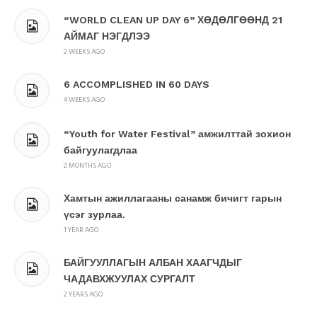
“WORLD CLEAN UP DAY 6” ХӨДӨЛГӨӨНД 21
АЙМАГ НЭГДЛЭЭ
2 WEEKS AGO
6 ACCOMPLISHED IN 60 DAYS
4 WEEKS AGO
“Youth for Water Festival” амжилттай зохион
байгуулагдлаа
2 MONTHS AGO
Хамтын ажиллагааны санамж бичигт гарын
үсэг зурлаа.
1 YEAR AGO
БАЙГУУЛЛАГЫН АЛБАН ХААГЧДЫГ
ЧАДАВХЖУУЛАХ СУРГАЛТ
2 YEARS AGO