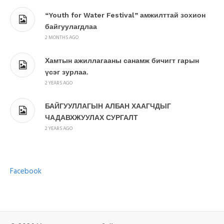
“Youth for Water Festival” амжилттай зохион
байгуулагдлаа
2 MONTHS AGO
Хамтын ажиллагааны санамж бичигт гарын
үсэг зурлаа.
2 YEARS AGO
БАЙГУУЛЛАГЫН АЛБАН ХААГЧДЫГ
ЧАДАВХЖУУЛАХ СУРГАЛТ
2 YEARS AGO
Facebook