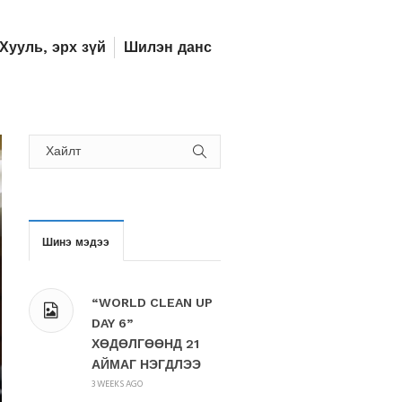
Хууль, эрх зүй
Шилэн данс
Шинэ мэдээ
“WORLD CLEAN UP
DAY 6”
ХӨДӨЛГӨӨНД 21
АЙМАГ НЭГДЛЭЭ
3 WEEKS AGO