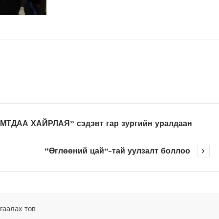
ТДАА ХАЙРЛАЯ” сэдэвт гар зургийн уралдаан
“Өглөөний цай”-тай уулзалт боллоо
гаалах төв