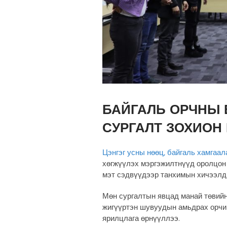
БАЙГАЛЬ ОРЧНЫ 
СУРГАЛТ ЗОХИОН
Цэнгэг усны нөөц, байгаль хамгаал
хөгжүүлэх мэргэжилтнүүд оролцон 
мэт сэдвүүдээр танхимын хичээлд
Мөн сургалтын явцад манай төвийн
жигүүртэн шувуудын амьдрах орчи
ярилцлага өрнүүллээ.