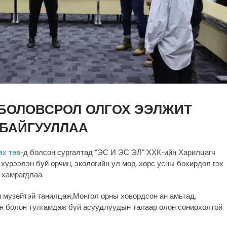
БОЛОВСРОЛ ОЛГОХ ЭЭЛЖИТ
 БАЙГУУЛЛАА
ах төв
-д болсон сургалтад “ЭС И ЭС ЭЛ” ХХК-ийн Харилцагч
хүрээлэн буй орчин, экологийн ул мөр, хөрс усны бохирдол гэх
 хамрагдлаа.
 музейтэй танилцаж,Монгол орны ховордсон ан амьтад,
н болон тулгамдаж буй асуудлуудын талаар олон сонирхолтой