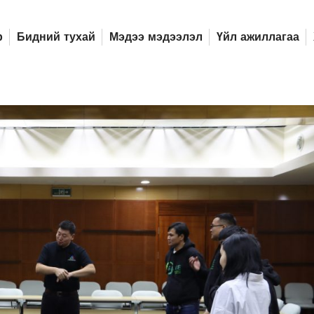
р
Бидний тухай
Мэдээ мэдээлэл
Үйл ажиллагаа