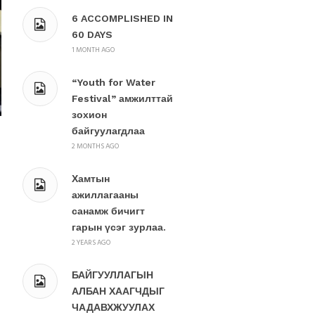
6 ACCOMPLISHED IN
60 DAYS
1 MONTH AGO
“Youth for Water
Festival” амжилттай
зохион
байгуулагдлаа
2 MONTHS AGO
Хамтын
ажиллагааны
санамж бичигт
гарын үсэг зурлаа.
2 YEARS AGO
БАЙГУУЛЛАГЫН
АЛБАН ХААГЧДЫГ
ЧАДАВХЖУУЛАХ