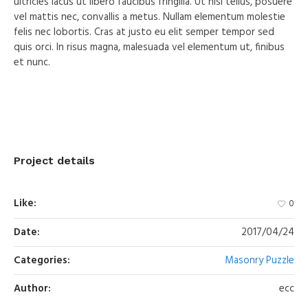
ultricies lacus ut libero faucibus fringilla. Ut nisi tellus, posuere
vel mattis nec, convallis a metus. Nullam elementum molestie
felis nec lobortis. Cras at justo eu elit semper tempor sed
quis orci. In risus magna, malesuada vel elementum ut, finibus
et nunc.
Project details
Like:
0
Date:
2017/04/24
Categories:
Masonry Puzzle
Author:
ecc