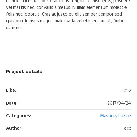
ultricies lacus ut libero faucibus fringilla. Ut nisi tellus, posuere
vel mattis nec, convallis a metus. Nullam elementum molestie
felis nec lobortis. Cras at justo eu elit semper tempor sed
quis orci. In risus magna, malesuada vel elementum ut, finibus
et nunc.
Project details
Like:
0
Date:
2017/04/24
Categories:
Masonry Puzzle
Author:
ecc