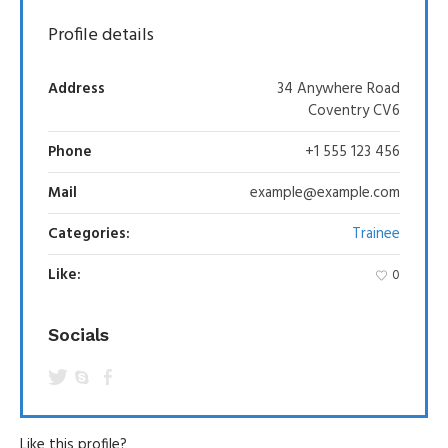
Profile details
Address
34 Anywhere Road
Coventry CV6
Phone
+1 555 123 456
Mail
example@example.com
Categories:
Trainee
Like:
0
Socials
Like this profile?