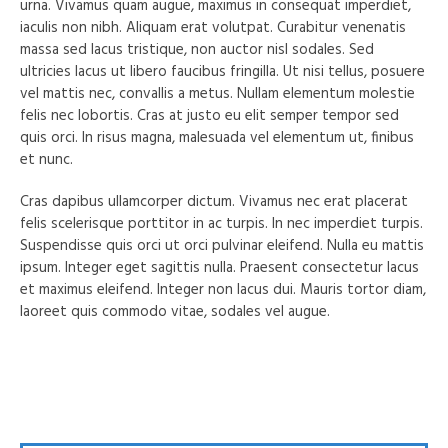
urna. Vivamus quam augue, maximus in consequat imperdiet,
iaculis non nibh. Aliquam erat volutpat. Curabitur venenatis
massa sed lacus tristique, non auctor nisl sodales. Sed
ultricies lacus ut libero faucibus fringilla. Ut nisi tellus, posuere
vel mattis nec, convallis a metus. Nullam elementum molestie
felis nec lobortis. Cras at justo eu elit semper tempor sed
quis orci. In risus magna, malesuada vel elementum ut, finibus
et nunc.
Cras dapibus ullamcorper dictum. Vivamus nec erat placerat
felis scelerisque porttitor in ac turpis. In nec imperdiet turpis.
Suspendisse quis orci ut orci pulvinar eleifend. Nulla eu mattis
ipsum. Integer eget sagittis nulla. Praesent consectetur lacus
et maximus eleifend. Integer non lacus dui. Mauris tortor diam,
laoreet quis commodo vitae, sodales vel augue.