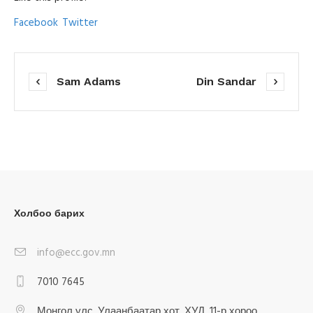
Facebook
Twitter
Sam Adams
Din Sandar
Холбоо барих
info@ecc.gov.mn
7010 7645
Монгол улс, Улаанбаатар хот, ХУД, 11-р хороо,